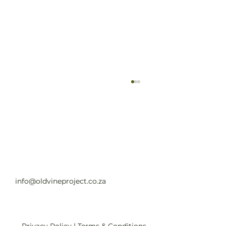
Old Vine Hero Awards 2025 — The
Winners
Read full article
info@oldvineproject.co.za
Privacy Policy
|
Terms & Conditions